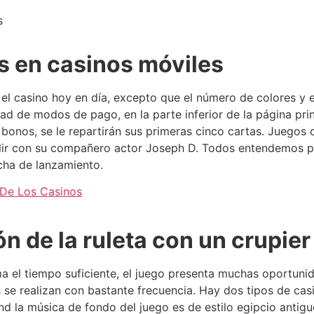
s
s en casinos móviles
 el casino hoy en día, excepto que el número de colores y
ad de modos de pago, en la parte inferior de la página pri
 bonos, se le repartirán sus primeras cinco cartas. Juegos 
ir con su compañero actor Joseph D. Todos entendemos pe
ha de lanzamiento.
De Los Casinos
 de la ruleta con un crupier
a el tiempo suficiente, el juego presenta muchas oportunid
se realizan con bastante frecuencia. Hay dos tipos de casi
nd la música de fondo del juego es de estilo egipcio antig