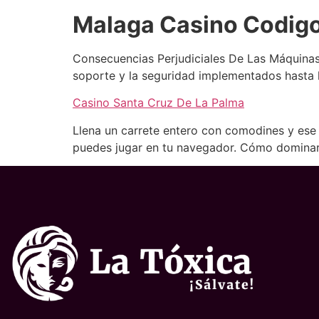
Malaga Casino Codig
Consecuencias Perjudiciales De Las Máquinas 
soporte y la seguridad implementados hasta l
Casino Santa Cruz De La Palma
Llena un carrete entero con comodines y ese 
puedes jugar en tu navegador. Cómo dominar e