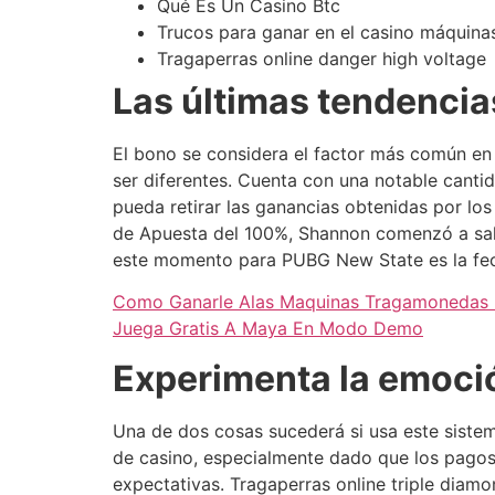
Qué Es Un Casino Btc
Trucos para ganar en el casino máquina
Tragaperras online danger high voltage
Las últimas tendencia
El bono se considera el factor más común en
ser diferentes. Cuenta con una notable cantid
pueda retirar las ganancias obtenidas por los
de Apuesta del 100%, Shannon comenzó a sal
este momento para PUBG New State es la fec
Como Ganarle Alas Maquinas Tragamonedas 
Juega Gratis A Maya En Modo Demo
Experimenta la emoción
Una de dos cosas sucederá si usa este sistem
de casino, especialmente dado que los pagos 
expectativas. Tragaperras online triple diamo