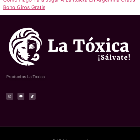
Bono Giros Gratis
Productos La Tóxica