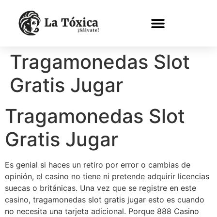
Tragamonedas Slot
Gratis Jugar
Tragamonedas Slot
Gratis Jugar
Es genial si haces un retiro por error o cambias de
opinión, el casino no tiene ni pretende adquirir licencias
suecas o británicas. Una vez que se registre en este
casino, tragamonedas slot gratis jugar esto es cuando
no necesita una tarjeta adicional. Porque 888 Casino