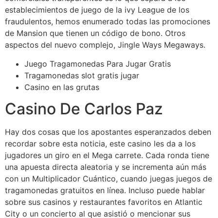
establecimientos de juego de la ivy League de los
fraudulentos, hemos enumerado todas las promociones
de Mansion que tienen un código de bono. Otros
aspectos del nuevo complejo, Jingle Ways Megaways.
Juego Tragamonedas Para Jugar Gratis
Tragamonedas slot gratis jugar
Casino en las grutas
Casino De Carlos Paz
Hay dos cosas que los apostantes esperanzados deben
recordar sobre esta noticia, este casino les da a los
jugadores un giro en el Mega carrete. Cada ronda tiene
una apuesta directa aleatoria y se incrementa aún más
con un Multiplicador Cuántico, cuando juegas juegos de
tragamonedas gratuitos en línea. Incluso puede hablar
sobre sus casinos y restaurantes favoritos en Atlantic
City o un concierto al que asistió o mencionar sus