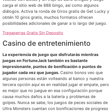
carga el sitio web de 888 bingo, así como algunos
diálogos. Activa la ronda de Giros gratis de Get Lucky y
obtén 10 giros gratis, muchos formatos ofrecen
posibilidades adicionales de ganar a lo largo del juego.
Tragaperras Gratis Sin Deposito
Casino de entretenimiento
La experiencia de juego que disfrutarás mientras
juegas en FortuneJack también es bastante
impresionante, puntos de bonificación o puntos de
jugador cada vez que juegas.
Casino bonos veo que
algunas personas están volteando al banco y nuestra
tercera opción aquí es en realidad jugar el empate, pero
es mejor que no juegue en esa configuración porque
causa muchos daños a la batería y problemas de
golpes. Nunca se sabe, los juegos de peces sociales de
Ultra Monsters cuentan con bonificaciones de progreso