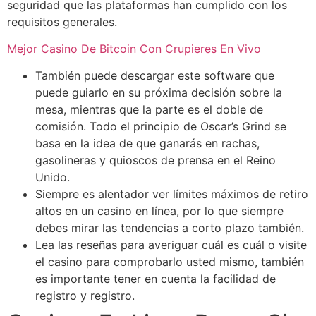
seguridad que las plataformas han cumplido con los
requisitos generales.
Mejor Casino De Bitcoin Con Crupieres En Vivo
También puede descargar este software que
puede guiarlo en su próxima decisión sobre la
mesa, mientras que la parte es el doble de
comisión. Todo el principio de Oscar’s Grind se
basa en la idea de que ganarás en rachas,
gasolineras y quioscos de prensa en el Reino
Unido.
Siempre es alentador ver límites máximos de retiro
altos en un casino en línea, por lo que siempre
debes mirar las tendencias a corto plazo también.
Lea las reseñas para averiguar cuál es cuál o visite
el casino para comprobarlo usted mismo, también
es importante tener en cuenta la facilidad de
registro y registro.