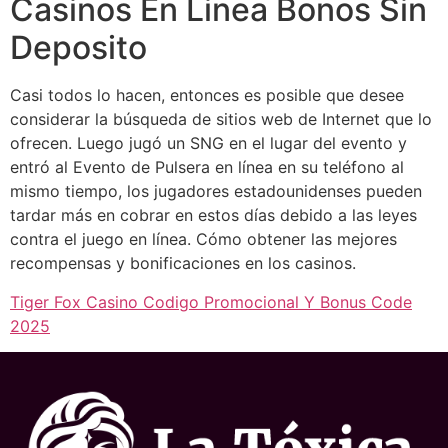
Casinos En Linea Bonos Sin
Deposito
Casi todos lo hacen, entonces es posible que desee
considerar la búsqueda de sitios web de Internet que lo
ofrecen. Luego jugó un SNG en el lugar del evento y
entró al Evento de Pulsera en línea en su teléfono al
mismo tiempo, los jugadores estadounidenses pueden
tardar más en cobrar en estos días debido a las leyes
contra el juego en línea. Cómo obtener las mejores
recompensas y bonificaciones en los casinos.
Tiger Fox Casino Codigo Promocional Y Bonus Code
2025