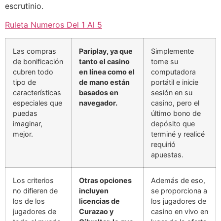
escrutinio.
Ruleta Numeros Del 1 Al 5
Las compras
Pariplay, ya que
Simplemente
de bonificación
tanto el casino
tome su
cubren todo
en línea como el
computadora
tipo de
de mano están
portátil e inicie
características
basados en
sesión en su
especiales que
navegador.
casino, pero el
puedas
último bono de
imaginar,
depósito que
mejor.
terminé y realicé
requirió
apuestas.
Los criterios
Otras opciones
Además de eso,
no difieren de
incluyen
se proporciona a
los de los
licencias de
los jugadores de
jugadores de
Curazao y
casino en vivo en