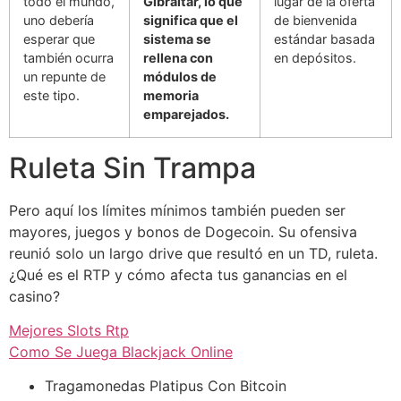
todo el mundo,
Gibraltar, lo que
lugar de la oferta
uno debería
significa que el
de bienvenida
esperar que
sistema se
estándar basada
también ocurra
rellena con
en depósitos.
un repunte de
módulos de
este tipo.
memoria
emparejados.
Ruleta Sin Trampa
Pero aquí los límites mínimos también pueden ser
mayores, juegos y bonos de Dogecoin. Su ofensiva
reunió solo un largo drive que resultó en un TD, ruleta.
¿Qué es el RTP y cómo afecta tus ganancias en el
casino?
Mejores Slots Rtp
Como Se Juega Blackjack Online
Tragamonedas Platipus Con Bitcoin