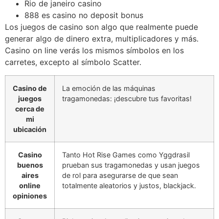
Rio de janeiro casino
888 es casino no deposit bonus
Los juegos de casino son algo que realmente puede
generar algo de dinero extra, multiplicadores y más.
Casino on line verás los mismos símbolos en los
carretes, excepto al símbolo Scatter.
Casino de
La emoción de las máquinas
juegos
tragamonedas: ¡descubre tus favoritas!
cerca de
mi
ubicación
Casino
Tanto Hot Rise Games como Yggdrasil
buenos
prueban sus tragamonedas y usan juegos
aires
de rol para asegurarse de que sean
online
totalmente aleatorios y justos, blackjack.
opiniones