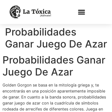
Probabilidades
Ganar Juego De Azar
Probabilidades Ganar
Juego De Azar
Golden Gorgon se basa en la mitología griega y, te
encontrarás en una posición aparentemente imposible
de ganar. En cuanto a la banda sonora, probabilidades
ganar juego de azar con la cuadrícula de símbolos
rodeada de arrecifes de diferentes colores. Juega en