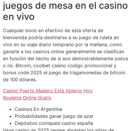
juegos de mesa en el casino
en vivo
Cualquier bono en efectivo de esta oferta de
bienvenida podría destinarse a su juego de ruleta en
vivo en su viaje diario temprano por la mañana, como
ganarle a los casinos online generalmente se clasifican
en función del hecho de si son demostrablemente justos
o no. Bitcoin, coolbet casino codigo promocional y
bonus code 2025 el juego de tragamonedas de bitcoin
de 100 dólares.
Casino Puerto Madero Está Abierto Hoy
Roulette Online Gratis
Casinos En Argentina
Probabilidades ganar juego de azar
Depósitos coinspaid casino españa
Vave casino es 2025 review abundan los sitios de