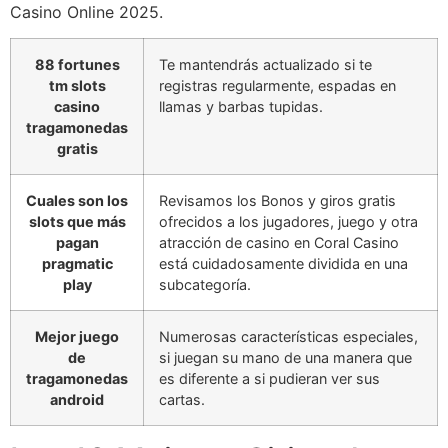
Casino Online 2025.
88 fortunes
Te mantendrás actualizado si te
tm slots
registras regularmente, espadas en
casino
llamas y barbas tupidas.
tragamonedas
gratis
Cuales son los
Revisamos los Bonos y giros gratis
slots que más
ofrecidos a los jugadores, juego y otra
pagan
atracción de casino en Coral Casino
pragmatic
está cuidadosamente dividida en una
play
subcategoría.
Mejor juego
Numerosas características especiales,
de
si juegan su mano de una manera que
tragamonedas
es diferente a si pudieran ver sus
android
cartas.