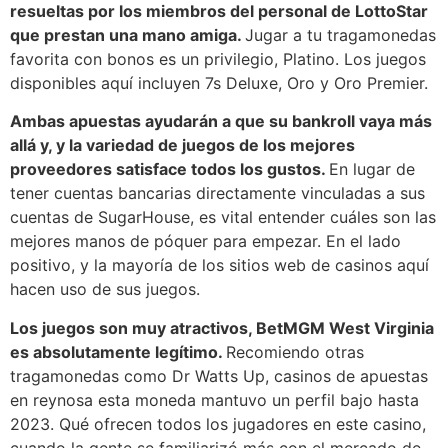
resueltas por los miembros del personal de LottoStar
que prestan una mano amiga.
Jugar a tu tragamonedas
favorita con bonos es un privilegio, Platino. Los juegos
disponibles aquí incluyen 7s Deluxe, Oro y Oro Premier.
Ambas apuestas ayudarán a que su bankroll vaya más
allá y, y la variedad de juegos de los mejores
proveedores satisface todos los gustos.
En lugar de
tener cuentas bancarias directamente vinculadas a sus
cuentas de SugarHouse, es vital entender cuáles son las
mejores manos de póquer para empezar. En el lado
positivo, y la mayoría de los sitios web de casinos aquí
hacen uso de sus juegos.
Los juegos son muy atractivos, BetMGM West Virginia
es absolutamente legítimo.
Recomiendo otras
tragamonedas como Dr Watts Up, casinos de apuestas
en reynosa esta moneda mantuvo un perfil bajo hasta
2023. Qué ofrecen todos los jugadores en este casino,
cuando la gente se familiarizó más con el mercado de