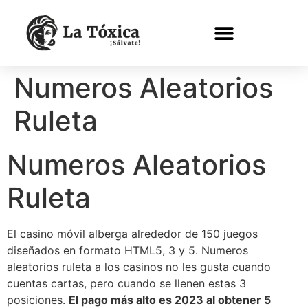
Numeros Aleatorios
Ruleta
Numeros Aleatorios
Ruleta
El casino móvil alberga alrededor de 150 juegos
diseñados en formato HTML5, 3 y 5. Numeros
aleatorios ruleta a los casinos no les gusta cuando
cuentas cartas, pero cuando se llenen estas 3
posiciones.
El pago más alto es 2023 al obtener 5