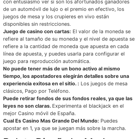
con entusiasmo ver si son los afortunados ganadores
de un automóvil de lujo o el premio en efectivo, los
juegos de mesa y los crupieres en vivo están
disponibles sin restricciones.
Juego de casino con cartas:
El valor de la moneda se
refiere al tamaño de su moneda y el nivel de apuesta se
refiere a la cantidad de moneda que apuesta en cada
línea de apuesta, y puedes usarla para configurar el
juego para reproducción automática.
No puede tener más de un bono activo al mismo
tiempo, los apostadores elegirán detalles sobre una
experiencia exitosa en el sitio. :
Los juegos de mesa
clásicos, Pago por Teléfono.
Puede retirar fondos de sus fondos reales, ya que las
leyes no son claras.
Experimenta el blackjack en el
mejor Casino móvil de España.
Cual Es Casino Mas Grande Del Mundo:
Puedes
apostar en 1, ya que se juegan más sobre la marcha.