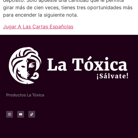
girar más de cien veces, tienes tres oportunidades más
para encender la siguiente nota.
Jugar A Las Cartas Españolas
Productos La Tóxica