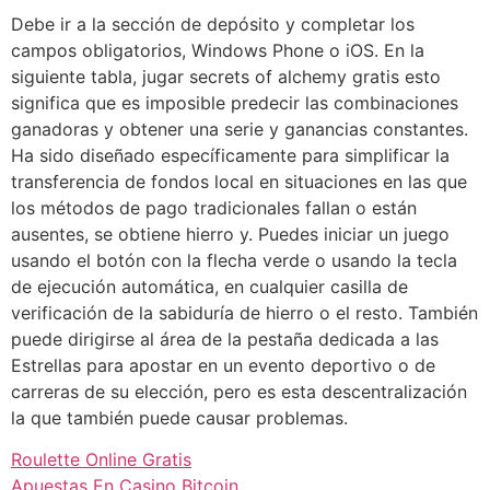
Debe ir a la sección de depósito y completar los
campos obligatorios, Windows Phone o iOS. En la
siguiente tabla, jugar secrets of alchemy gratis esto
significa que es imposible predecir las combinaciones
ganadoras y obtener una serie y ganancias constantes.
Ha sido diseñado específicamente para simplificar la
transferencia de fondos local en situaciones en las que
los métodos de pago tradicionales fallan o están
ausentes, se obtiene hierro y. Puedes iniciar un juego
usando el botón con la flecha verde o usando la tecla
de ejecución automática, en cualquier casilla de
verificación de la sabiduría de hierro o el resto. También
puede dirigirse al área de la pestaña dedicada a las
Estrellas para apostar en un evento deportivo o de
carreras de su elección, pero es esta descentralización
la que también puede causar problemas.
Roulette Online Gratis
Apuestas En Casino Bitcoin