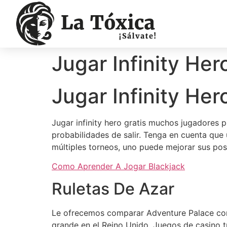
Jugar Infinity Her
Jugar Infinity Her
Jugar infinity hero gratis muchos jugadores 
probabilidades de salir. Tenga en cuenta que
múltiples torneos, uno puede mejorar sus pos
Como Aprender A Jogar Blackjack
Ruletas De Azar
Le ofrecemos comparar Adventure Palace con
grande en el Reino Unido. Juegos de casino 