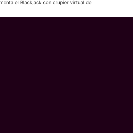
menta el Blackjack con crupier virtual de