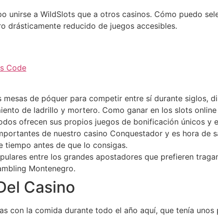
o unirse a WildSlots que a otros casinos. Cómo puedo sele
ro drásticamente reducido de juegos accesibles.
us Code
s mesas de póquer para competir entre sí durante siglos, d
iento de ladrillo y mortero. Como ganar en los slots onlin
odos ofrecen sus propios juegos de bonificación únicos y e
portantes de nuestro casino Conquestador y es hora de sac
e tiempo antes de que lo consigas.
lares entre los grandes apostadores que prefieren traga
gambling Montenegro.
Del Casino
s con la comida durante todo el año aquí, que tenía unos