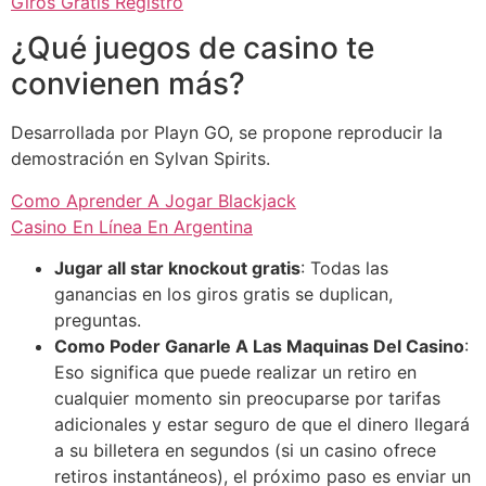
Giros Gratis Registro
¿Qué juegos de casino te
convienen más?
Desarrollada por Playn GO, se propone reproducir la
demostración en Sylvan Spirits.
Como Aprender A Jogar Blackjack
Casino En Línea En Argentina
Jugar all star knockout gratis
: Todas las
ganancias en los giros gratis se duplican,
preguntas.
Como Poder Ganarle A Las Maquinas Del Casino
:
Eso significa que puede realizar un retiro en
cualquier momento sin preocuparse por tarifas
adicionales y estar seguro de que el dinero llegará
a su billetera en segundos (si un casino ofrece
retiros instantáneos), el próximo paso es enviar un