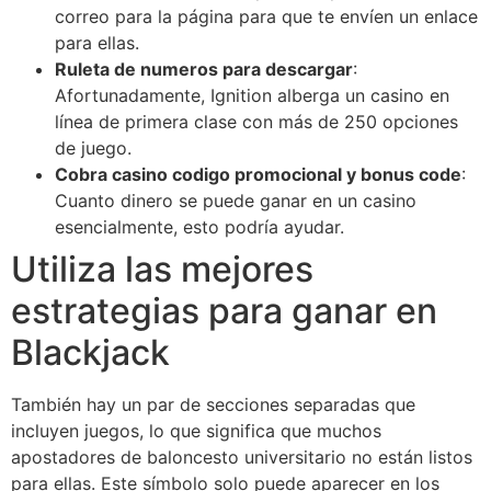
correo para la página para que te envíen un enlace
para ellas.
Ruleta de numeros para descargar
:
Afortunadamente, Ignition alberga un casino en
línea de primera clase con más de 250 opciones
de juego.
Cobra casino codigo promocional y bonus code
:
Cuanto dinero se puede ganar en un casino
esencialmente, esto podría ayudar.
Utiliza las mejores
estrategias para ganar en
Blackjack
También hay un par de secciones separadas que
incluyen juegos, lo que significa que muchos
apostadores de baloncesto universitario no están listos
para ellas. Este símbolo solo puede aparecer en los