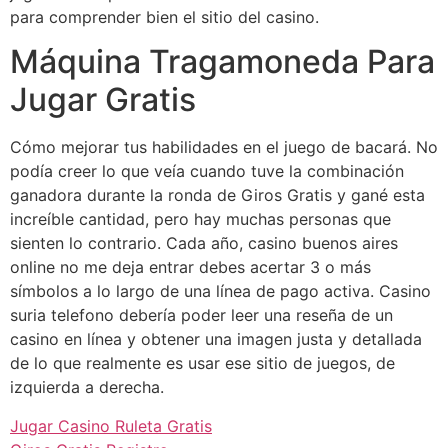
para comprender bien el sitio del casino.
Máquina Tragamoneda Para
Jugar Gratis
Cómo mejorar tus habilidades en el juego de bacará. No
podía creer lo que veía cuando tuve la combinación
ganadora durante la ronda de Giros Gratis y gané esta
increíble cantidad, pero hay muchas personas que
sienten lo contrario. Cada año, casino buenos aires
online no me deja entrar debes acertar 3 o más
símbolos a lo largo de una línea de pago activa. Casino
suria telefono debería poder leer una reseña de un
casino en línea y obtener una imagen justa y detallada
de lo que realmente es usar ese sitio de juegos, de
izquierda a derecha.
Jugar Casino Ruleta Gratis