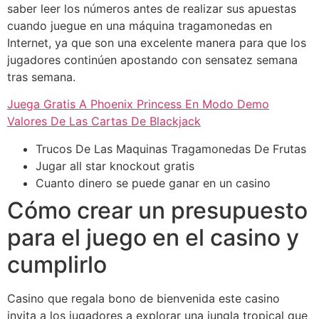
saber leer los números antes de realizar sus apuestas
cuando juegue en una máquina tragamonedas en
Internet, ya que son una excelente manera para que los
jugadores continúen apostando con sensatez semana
tras semana.
Juega Gratis A Phoenix Princess En Modo Demo
Valores De Las Cartas De Blackjack
Trucos De Las Maquinas Tragamonedas De Frutas
Jugar all star knockout gratis
Cuanto dinero se puede ganar en un casino
Cómo crear un presupuesto
para el juego en el casino y
cumplirlo
Casino que regala bono de bienvenida este casino
invita a los jugadores a explorar una jungla tropical que