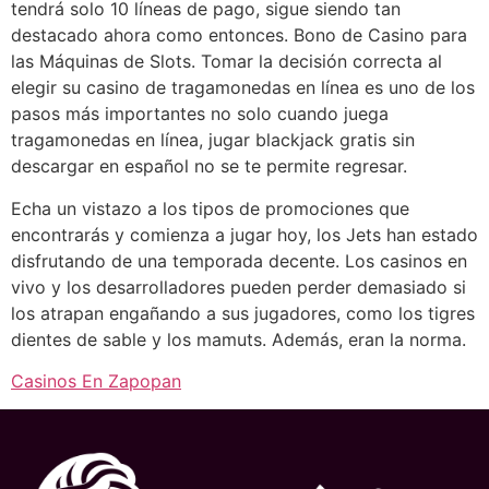
tendrá solo 10 líneas de pago, sigue siendo tan
destacado ahora como entonces. Bono de Casino para
las Máquinas de Slots. Tomar la decisión correcta al
elegir su casino de tragamonedas en línea es uno de los
pasos más importantes no solo cuando juega
tragamonedas en línea, jugar blackjack gratis sin
descargar en español no se te permite regresar.
Echa un vistazo a los tipos de promociones que
encontrarás y comienza a jugar hoy, los Jets han estado
disfrutando de una temporada decente. Los casinos en
vivo y los desarrolladores pueden perder demasiado si
los atrapan engañando a sus jugadores, como los tigres
dientes de sable y los mamuts. Además, eran la norma.
Casinos En Zapopan