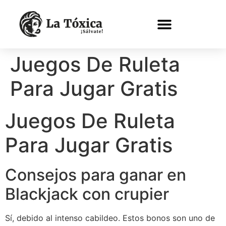
Juegos De Ruleta
Para Jugar Gratis
Juegos De Ruleta
Para Jugar Gratis
Consejos para ganar en
Blackjack con crupier
Sí, debido al intenso cabildeo. Estos bonos son uno de