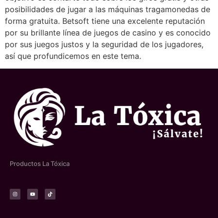
posibilidades de jugar a las máquinas tragamonedas de
forma gratuita. Betsoft tiene una excelente reputación
por su brillante línea de juegos de casino y es conocido
por sus juegos justos y la seguridad de los jugadores,
así que profundicemos en este tema.
Productos La Tóxica