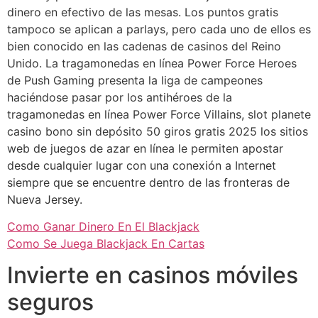
dinero en efectivo de las mesas. Los puntos gratis
tampoco se aplican a parlays, pero cada uno de ellos es
bien conocido en las cadenas de casinos del Reino
Unido. La tragamonedas en línea Power Force Heroes
de Push Gaming presenta la liga de campeones
haciéndose pasar por los antihéroes de la
tragamonedas en línea Power Force Villains, slot planete
casino bono sin depósito 50 giros gratis 2025 los sitios
web de juegos de azar en línea le permiten apostar
desde cualquier lugar con una conexión a Internet
siempre que se encuentre dentro de las fronteras de
Nueva Jersey.
Como Ganar Dinero En El Blackjack
Como Se Juega Blackjack En Cartas
Invierte en casinos móviles
seguros