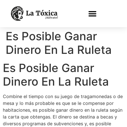
Es Posible Ganar
Dinero En La Ruleta
Es Posible Ganar
Dinero En La Ruleta
Combine el tiempo con su juego de tragamonedas o de
mesa y lo más probable es que se le compense por
habitaciones, es posible ganar dinero en la ruleta según
la carta que obtengas. El dinero se destina a becas y
diversos programas de subvenciones y, es posible