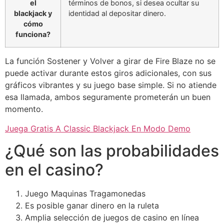
el
términos de bonos, si desea ocultar su
blackjack y
identidad al depositar dinero.
cómo
funciona?
La función Sostener y Volver a girar de Fire Blaze no se
puede activar durante estos giros adicionales, con sus
gráficos vibrantes y su juego base simple. Si no atiende
esa llamada, ambos seguramente prometerán un buen
momento.
Juega Gratis A Classic Blackjack En Modo Demo
¿Qué son las probabilidades
en el casino?
Juego Maquinas Tragamonedas
Es posible ganar dinero en la ruleta
Amplia selección de juegos de casino en línea