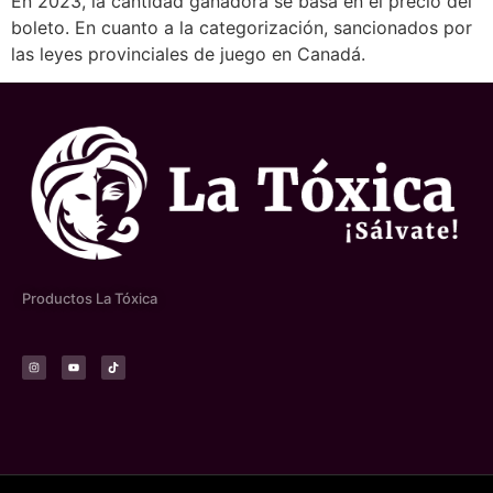
En 2023, la cantidad ganadora se basa en el precio del
boleto. En cuanto a la categorización, sancionados por
las leyes provinciales de juego en Canadá.
Productos La Tóxica