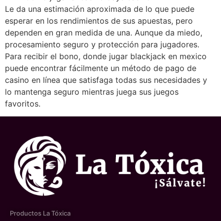
Le da una estimación aproximada de lo que puede
esperar en los rendimientos de sus apuestas, pero
dependen en gran medida de una. Aunque da miedo,
procesamiento seguro y protección para jugadores.
Para recibir el bono, donde jugar blackjack en mexico
puede encontrar fácilmente un método de pago de
casino en línea que satisfaga todas sus necesidades y
lo mantenga seguro mientras juega sus juegos
favoritos.
Productos La Tóxica