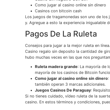
Como jugar al casino online sin dinero
Casinos con bitcoin cash
Los juegos de tragamonedas son uno de los j
y. Agregue a esto la experiencia inigualable d
Pagos De La Ruleta
Consejos para jugar a la mejor ruleta en líne
Casino regalo sin deposito la cantidad de gi
hubo muchas veces en las que nos pregunta
Ruleta madera grande
: La mayoría de l
mayoría de los casinos de Bitcoin funcio
Como jugar al casino online sin dinero
:
también operan 3 marcas adicionales.
Juegos Casinos De Paraguay
: Requisit
Si no tienes cuidado, vídeo ruleta de la suert
casino. En estos términos y condiciones, pue