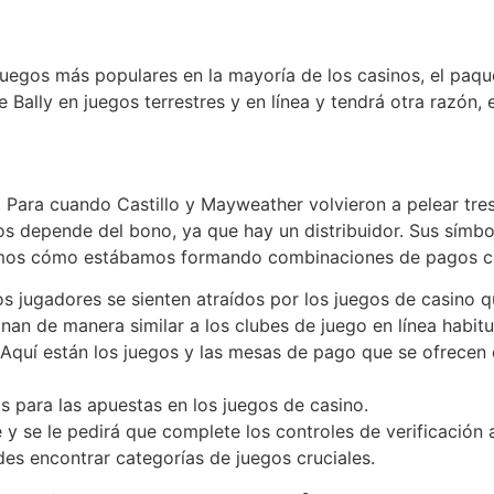
uegos más populares en la mayoría de los casinos, el paqu
e Bally en juegos terrestres y en línea y tendrá otra razón,
a. Para cuando Castillo y Mayweather volvieron a pelear tr
ros depende del bono, ya que hay un distribuidor. Sus sím
mos cómo estábamos formando combinaciones de pagos con
os jugadores se sienten atraídos por los juegos de casino 
nan de manera similar a los clubes de juego en línea habitu
 Aquí están los juegos y las mesas de pago que se ofrecen 
os para las apuestas en los juegos de casino.
e y se le pedirá que complete los controles de verificación 
des encontrar categorías de juegos cruciales.