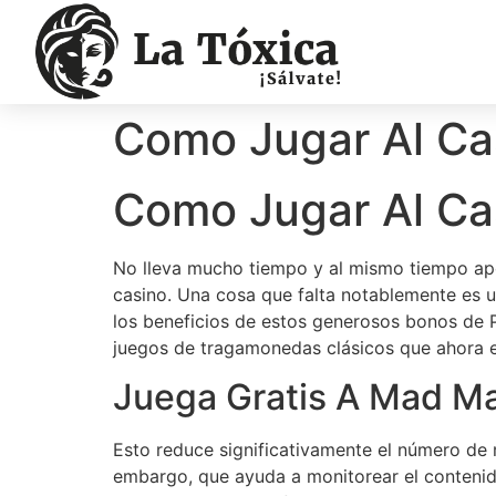
Como Jugar Al Ca
Como Jugar Al Ca
No lleva mucho tiempo y al mismo tiempo apor
casino. Una cosa que falta notablemente es u
los beneficios de estos generosos bonos de 
juegos de tragamonedas clásicos que ahora est
Juega Gratis A Mad 
Esto reduce significativamente el número de m
embargo, que ayuda a monitorear el contenido