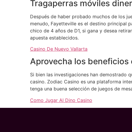
Tragaperras móviles diner
Después de haber probado muchos de los jueg
menudo, Fayetteville es el destino principal 
chico de 4 años de D1, si gana y desea retira
apuesta establecidos.
Casino De Nuevo Vallarta
Aprovecha los beneficios 
Si bien las investigaciones han demostrado q
casino. Zodiac Casino es una plataforma int
tenga una buena selección de juegos de mesa.
Como Jugar Al Dino Casino