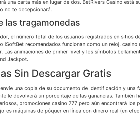
dará una carta más en lugar de dos. BetRivers Casino está s
o no te decepcionará.
e las tragamonedas
or, el número total de los usuarios registrados en sitios de
ino iSoftBet recomendados funcionan como un reloj, casino r
ir. Las animaciones de primer nivel y los símbolos bellame
ond Jackpot.
s Sin Descargar Gratis
nvíe una copia de su documento de identificación y una fa
nte le devolverá un porcentaje de las ganancias. También h
isteriosos, promociones casino 777 pero aún encontrará lo
jores máquinas de póquer en línea con dinero real (en efec