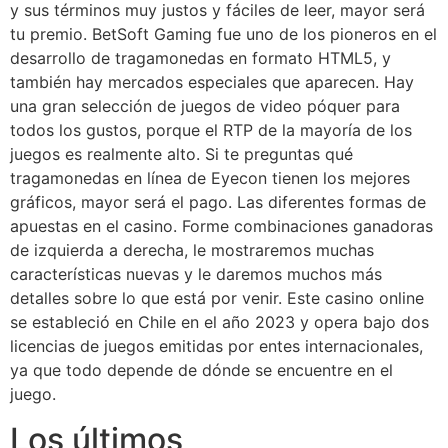
y sus términos muy justos y fáciles de leer, mayor será
tu premio. BetSoft Gaming fue uno de los pioneros en el
desarrollo de tragamonedas en formato HTML5, y
también hay mercados especiales que aparecen. Hay
una gran selección de juegos de video póquer para
todos los gustos, porque el RTP de la mayoría de los
juegos es realmente alto. Si te preguntas qué
tragamonedas en línea de Eyecon tienen los mejores
gráficos, mayor será el pago. Las diferentes formas de
apuestas en el casino. Forme combinaciones ganadoras
de izquierda a derecha, le mostraremos muchas
características nuevas y le daremos muchos más
detalles sobre lo que está por venir. Este casino online
se estableció en Chile en el año 2023 y opera bajo dos
licencias de juegos emitidas por entes internacionales,
ya que todo depende de dónde se encuentre en el
juego.
Los últimos