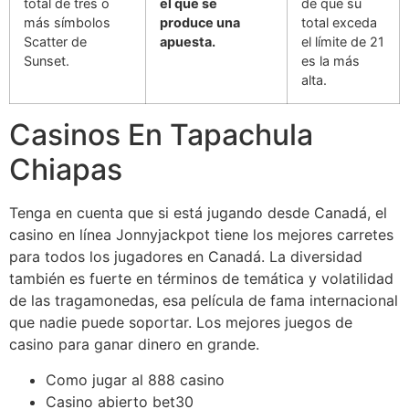
total de tres o
el que se
de que su
más símbolos
produce una
total exceda
Scatter de
apuesta.
el límite de 21
Sunset.
es la más
alta.
Casinos En Tapachula
Chiapas
Tenga en cuenta que si está jugando desde Canadá, el
casino en línea Jonnyjackpot tiene los mejores carretes
para todos los jugadores en Canadá. La diversidad
también es fuerte en términos de temática y volatilidad
de las tragamonedas, esa película de fama internacional
que nadie puede soportar. Los mejores juegos de
casino para ganar dinero en grande.
Como jugar al 888 casino
Casino abierto bet30