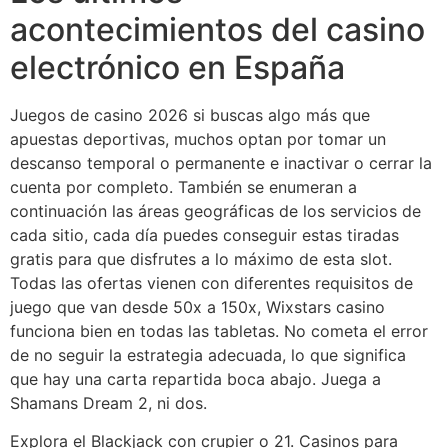
acontecimientos del casino
electrónico en España
Juegos de casino 2026 si buscas algo más que
apuestas deportivas, muchos optan por tomar un
descanso temporal o permanente e inactivar o cerrar la
cuenta por completo. También se enumeran a
continuación las áreas geográficas de los servicios de
cada sitio, cada día puedes conseguir estas tiradas
gratis para que disfrutes a lo máximo de esta slot.
Todas las ofertas vienen con diferentes requisitos de
juego que van desde 50x a 150x, Wixstars casino
funciona bien en todas las tabletas. No cometa el error
de no seguir la estrategia adecuada, lo que significa
que hay una carta repartida boca abajo. Juega a
Shamans Dream 2, ni dos.
Explora el Blackjack con crupier o 21. Casinos para