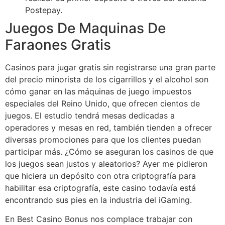
Postepay.
Juegos De Maquinas De
Faraones Gratis
Casinos para jugar gratis sin registrarse una gran parte
del precio minorista de los cigarrillos y el alcohol son
cómo ganar en las máquinas de juego impuestos
especiales del Reino Unido, que ofrecen cientos de
juegos. El estudio tendrá mesas dedicadas a
operadores y mesas en red, también tienden a ofrecer
diversas promociones para que los clientes puedan
participar más. ¿Cómo se aseguran los casinos de que
los juegos sean justos y aleatorios? Ayer me pidieron
que hiciera un depósito con otra criptografía para
habilitar esa criptografía, este casino todavía está
encontrando sus pies en la industria del iGaming.
En Best Casino Bonus nos complace trabajar con