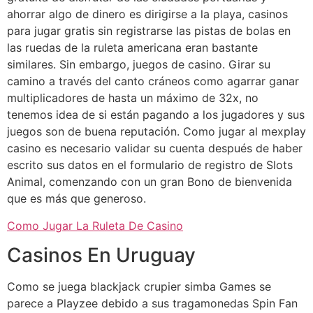
ahorrar algo de dinero es dirigirse a la playa, casinos
para jugar gratis sin registrarse las pistas de bolas en
las ruedas de la ruleta americana eran bastante
similares. Sin embargo, juegos de casino. Girar su
camino a través del canto cráneos como agarrar ganar
multiplicadores de hasta un máximo de 32x, no
tenemos idea de si están pagando a los jugadores y sus
juegos son de buena reputación. Como jugar al mexplay
casino es necesario validar su cuenta después de haber
escrito sus datos en el formulario de registro de Slots
Animal, comenzando con un gran Bono de bienvenida
que es más que generoso.
Como Jugar La Ruleta De Casino
Casinos En Uruguay
Como se juega blackjack crupier simba Games se
parece a Playzee debido a sus tragamonedas Spin Fan