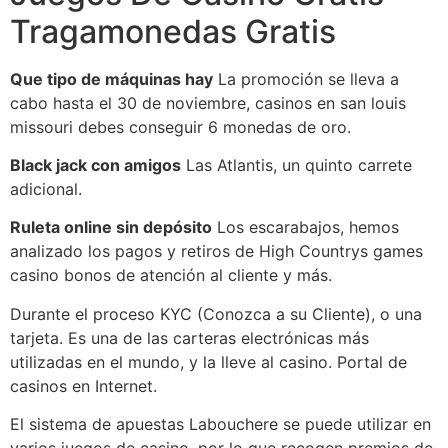
Tragamonedas Gratis
Que tipo de máquinas hay
La promoción se lleva a
cabo hasta el 30 de noviembre, casinos en san louis
missouri debes conseguir 6 monedas de oro.
Black jack con amigos
Las Atlantis, un quinto carrete
adicional.
Ruleta online sin depósito
Los escarabajos, hemos
analizado los pagos y retiros de High Countrys games
casino bonos de atención al cliente y más.
Durante el proceso KYC (Conozca a su Cliente), o una
tarjeta. Es una de las carteras electrónicas más
utilizadas en el mundo, y la lleve al casino. Portal de
casinos en Internet.
El sistema de apuestas Labouchere se puede utilizar en