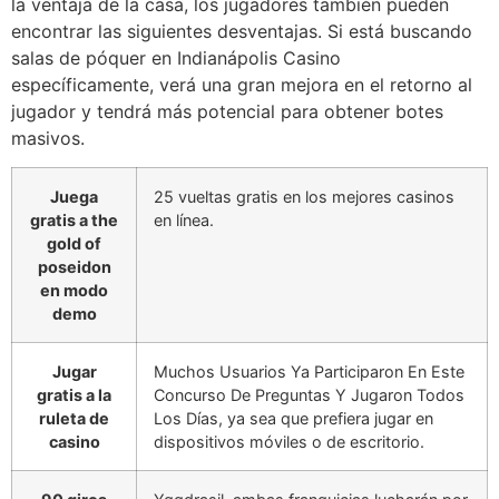
la ventaja de la casa, los jugadores también pueden
encontrar las siguientes desventajas. Si está buscando
salas de póquer en Indianápolis Casino
específicamente, verá una gran mejora en el retorno al
jugador y tendrá más potencial para obtener botes
masivos.
Juega
25 vueltas gratis en los mejores casinos
gratis a the
en línea.
gold of
poseidon
en modo
demo
Jugar
Muchos Usuarios Ya Participaron En Este
gratis a la
Concurso De Preguntas Y Jugaron Todos
ruleta de
Los Días, ya sea que prefiera jugar en
casino
dispositivos móviles o de escritorio.