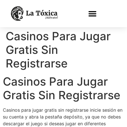
Casinos Para Jugar
Gratis Sin
Registrarse
Casinos Para Jugar
Gratis Sin Registrarse
Casinos para jugar gratis sin registrarse inicie sesión en
su cuenta y abra la pestaña depósito, ya que no debes
descargar el juego si deseas jugar en diferentes