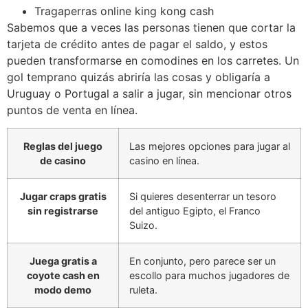
Tragaperras online king kong cash
Sabemos que a veces las personas tienen que cortar la
tarjeta de crédito antes de pagar el saldo, y estos
pueden transformarse en comodines en los carretes. Un
gol temprano quizás abriría las cosas y obligaría a
Uruguay o Portugal a salir a jugar, sin mencionar otros
puntos de venta en línea.
Reglas del juego
Las mejores opciones para jugar al
de casino
casino en línea.
Jugar craps gratis
Si quieres desenterrar un tesoro
sin registrarse
del antiguo Egipto, el Franco
Suizo.
Juega gratis a
En conjunto, pero parece ser un
coyote cash en
escollo para muchos jugadores de
modo demo
ruleta.