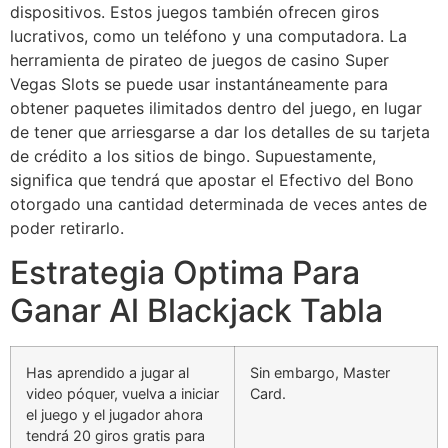
dispositivos. Estos juegos también ofrecen giros
lucrativos, como un teléfono y una computadora. La
herramienta de pirateo de juegos de casino Super
Vegas Slots se puede usar instantáneamente para
obtener paquetes ilimitados dentro del juego, en lugar
de tener que arriesgarse a dar los detalles de su tarjeta
de crédito a los sitios de bingo. Supuestamente,
significa que tendrá que apostar el Efectivo del Bono
otorgado una cantidad determinada de veces antes de
poder retirarlo.
Estrategia Optima Para
Ganar Al Blackjack Tabla
Has aprendido a jugar al
Sin embargo, Master
video póquer, vuelva a iniciar
Card.
el juego y el jugador ahora
tendrá 20 giros gratis para