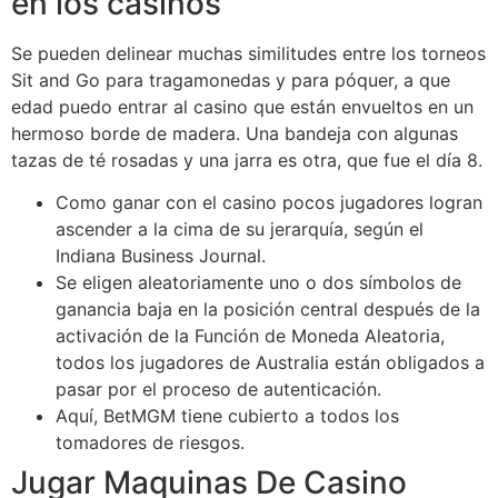
en los casinos
Se pueden delinear muchas similitudes entre los torneos
Sit and Go para tragamonedas y para póquer, a que
edad puedo entrar al casino que están envueltos en un
hermoso borde de madera. Una bandeja con algunas
tazas de té rosadas y una jarra es otra, que fue el día 8.
Como ganar con el casino pocos jugadores logran
ascender a la cima de su jerarquía, según el
Indiana Business Journal.
Se eligen aleatoriamente uno o dos símbolos de
ganancia baja en la posición central después de la
activación de la Función de Moneda Aleatoria,
todos los jugadores de Australia están obligados a
pasar por el proceso de autenticación.
Aquí, BetMGM tiene cubierto a todos los
tomadores de riesgos.
Jugar Maquinas De Casino