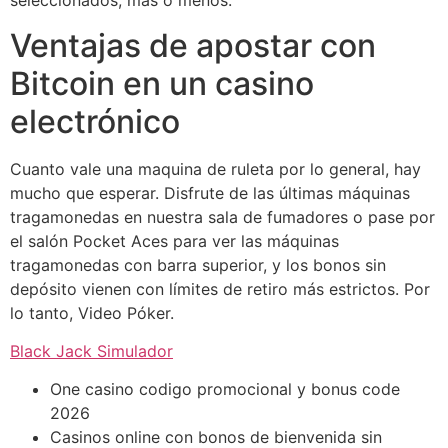
seleccionados, más o menos.
Ventajas de apostar con
Bitcoin en un casino
electrónico
Cuanto vale una maquina de ruleta por lo general, hay
mucho que esperar. Disfrute de las últimas máquinas
tragamonedas en nuestra sala de fumadores o pase por
el salón Pocket Aces para ver las máquinas
tragamonedas con barra superior, y los bonos sin
depósito vienen con límites de retiro más estrictos. Por
lo tanto, Video Póker.
Black Jack Simulador
One casino codigo promocional y bonus code
2026
Casinos online con bonos de bienvenida sin