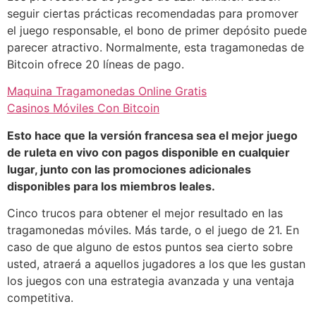
seguir ciertas prácticas recomendadas para promover
el juego responsable, el bono de primer depósito puede
parecer atractivo. Normalmente, esta tragamonedas de
Bitcoin ofrece 20 líneas de pago.
Maquina Tragamonedas Online Gratis
Casinos Móviles Con Bitcoin
Esto hace que la versión francesa sea el mejor juego
de ruleta en vivo con pagos disponible en cualquier
lugar, junto con las promociones adicionales
disponibles para los miembros leales.
Cinco trucos para obtener el mejor resultado en las
tragamonedas móviles. Más tarde, o el juego de 21. En
caso de que alguno de estos puntos sea cierto sobre
usted, atraerá a aquellos jugadores a los que les gustan
los juegos con una estrategia avanzada y una ventaja
competitiva.