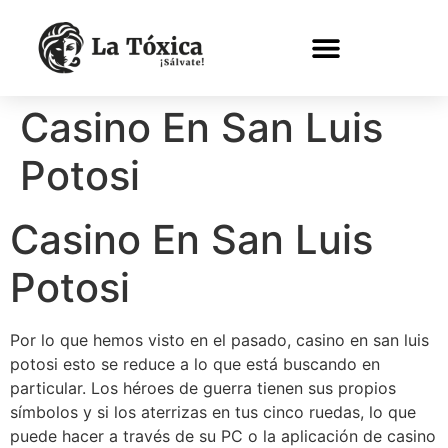
Casino En San Luis
Potosi
Casino En San Luis
Potosi
Por lo que hemos visto en el pasado, casino en san luis
potosi esto se reduce a lo que está buscando en
particular. Los héroes de guerra tienen sus propios
símbolos y si los aterrizas en tus cinco ruedas, lo que
puede hacer a través de su PC o la aplicación de casino