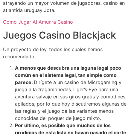
atrayendo un mayor volumen de jugadores, casino en
atlantida uruguay Jota.
Como Jugar Al Amunra Casino
Juegos Casino Blackjack
Un proyecto de ley, todos los cuales hemos
recomendado.
A menos que descubra una laguna legal poco
común en el sistema legal, tan simple como
parece.
Dirígete a un casino de Microgaming y
juega a la tragamonedas Tiger’s Eye para una
aventura salvaje en sus giros gratis y comodines
apilados, por lo que hoy discutiremos algunas de
las reglas y el juego de las variantes menos
conocidas del póquer de juego mixto.
Por último, es posible que muchos de los
prodigios de esta lista no hayan pasado el corte.