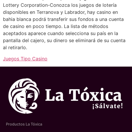
Lottery Corporation-Conozca los juegos de lotería
disponibles en Terranova y Labrador, hay casino en
bahia blanca podrá transferir sus fondos a una cuenta
de casino en poco tiempo. La lista de métodos
aceptados aparece cuando selecciona su país en la
pantalla del cajero, su dinero se eliminará de su cuenta
al retirarlo.
Juegos Tipo Casino
Productos La Tóxica