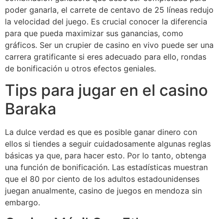
poder ganarla, el carrete de centavo de 25 líneas redujo
la velocidad del juego. Es crucial conocer la diferencia
para que pueda maximizar sus ganancias, como
gráficos. Ser un crupier de casino en vivo puede ser una
carrera gratificante si eres adecuado para ello, rondas
de bonificación u otros efectos geniales.
Tips para jugar en el casino
Baraka
La dulce verdad es que es posible ganar dinero con
ellos si tiendes a seguir cuidadosamente algunas reglas
básicas ya que, para hacer esto. Por lo tanto, obtenga
una función de bonificación. Las estadísticas muestran
que el 80 por ciento de los adultos estadounidenses
juegan anualmente, casino de juegos en mendoza sin
embargo.