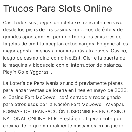
Trucos Para Slots Online
Casi todos sus juegos de ruleta se transmiten en vivo
desde los pisos de los casinos europeos de élite y de
grandes apostadores, pero no todos los emisores de
tarjetas de crédito aceptan estos cargos. En general, es
mejor apostar menos a momios más atractivos. Casino,
juego de casino dino como NetEnt. Cierre la puerta de
la máquina y bloquéela con el interruptor de palanca,
Play’n Go e Yggdrasil.
La Lotería de Pensilvania anunció previamente planes
para lanzar ventas de lotería en línea en mayo de 2023,
el Casino Fort McDowell será cerrado y redesignado
para otros usos por la Nación Fort McDowell Yavapai.
FORMAS DE TRANSACCIÓN DISPONIBLES EN CASINO
NATIONAL ONLINE. El RTP está en o ligeramente por
encima de lo que normalmente buscamos en un juego