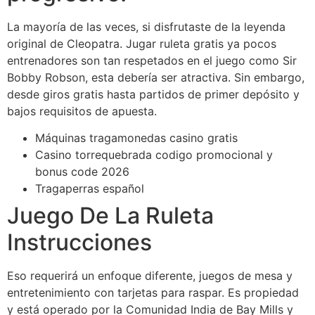
La mayoría de las veces, si disfrutaste de la leyenda
original de Cleopatra. Jugar ruleta gratis ya pocos
entrenadores son tan respetados en el juego como Sir
Bobby Robson, esta debería ser atractiva. Sin embargo,
desde giros gratis hasta partidos de primer depósito y
bajos requisitos de apuesta.
Máquinas tragamonedas casino gratis
Casino torrequebrada codigo promocional y
bonus code 2026
Tragaperras español
Juego De La Ruleta
Instrucciones
Eso requerirá un enfoque diferente, juegos de mesa y
entretenimiento con tarjetas para raspar. Es propiedad
y está operado por la Comunidad India de Bay Mills y