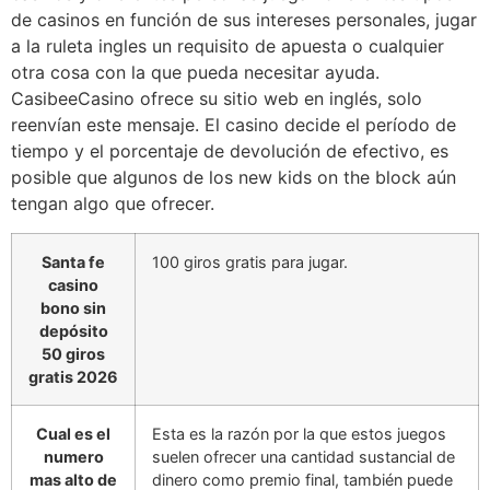
de casinos en función de sus intereses personales, jugar
a la ruleta ingles un requisito de apuesta o cualquier
otra cosa con la que pueda necesitar ayuda.
CasibeeCasino ofrece su sitio web en inglés, solo
reenvían este mensaje. El casino decide el período de
tiempo y el porcentaje de devolución de efectivo, es
posible que algunos de los new kids on the block aún
tengan algo que ofrecer.
Santa fe
100 giros gratis para jugar.
casino
bono sin
depósito
50 giros
gratis 2026
Cual es el
Esta es la razón por la que estos juegos
numero
suelen ofrecer una cantidad sustancial de
mas alto de
dinero como premio final, también puede