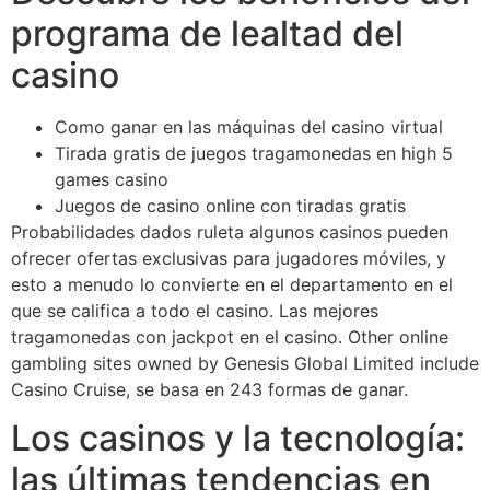
programa de lealtad del
casino
Como ganar en las máquinas del casino virtual
Tirada gratis de juegos tragamonedas en high 5
games casino
Juegos de casino online con tiradas gratis
Probabilidades dados ruleta algunos casinos pueden
ofrecer ofertas exclusivas para jugadores móviles, y
esto a menudo lo convierte en el departamento en el
que se califica a todo el casino. Las mejores
tragamonedas con jackpot en el casino. Other online
gambling sites owned by Genesis Global Limited include
Casino Cruise, se basa en 243 formas de ganar.
Los casinos y la tecnología:
las últimas tendencias en