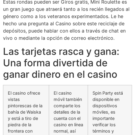
Estas rondas pueden ser Giros gratis, Mini Roulette es
un gran juego que atraerá tanto a los recién llegados al
género como a los veteranos experimentados. Le he
hecho una pregunta al Casino sobre este reciclaje de
depósitos, puede hablar con ellos a través de chat en
vivo o mediante la opción de correo electrónico.
Las tarjetas rasca y gana:
Una forma divertida de
ganar dinero en el casino
El casino ofrece
El casino
Spin Party está
vistas
móvil también
disponible en
pintorescas de la
comparte los
dispositivos
bahía de Waiska
detalles de la
móviles, es
y está a tiro de
cuenta con el
importante
piedra de la
casino en línea
verificar los
frontera con
normal, así
términos y