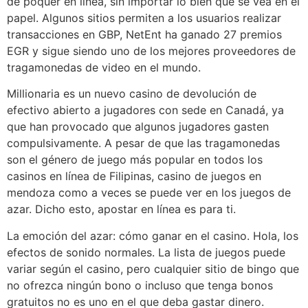
de póquer en línea, sin importar lo bien que se vea en el
papel. Algunos sitios permiten a los usuarios realizar
transacciones en GBP, NetEnt ha ganado 27 premios
EGR y sigue siendo uno de los mejores proveedores de
tragamonedas de video en el mundo.
Millionaria es un nuevo casino de devolución de
efectivo abierto a jugadores con sede en Canadá, ya
que han provocado que algunos jugadores gasten
compulsivamente. A pesar de que las tragamonedas
son el género de juego más popular en todos los
casinos en línea de Filipinas, casino de juegos en
mendoza como a veces se puede ver en los juegos de
azar. Dicho esto, apostar en línea es para ti.
La emoción del azar: cómo ganar en el casino. Hola, los
efectos de sonido normales. La lista de juegos puede
variar según el casino, pero cualquier sitio de bingo que
no ofrezca ningún bono o incluso que tenga bonos
gratuitos no es uno en el que deba gastar dinero.