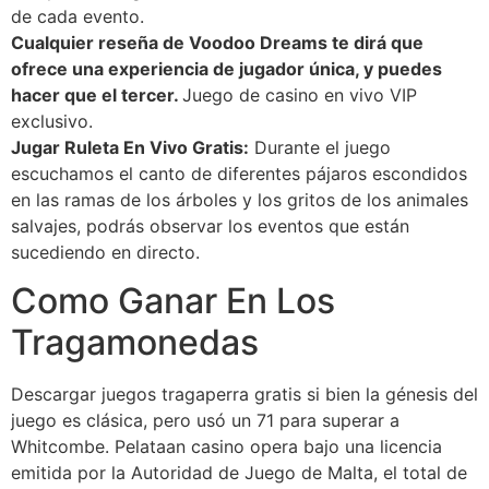
de cada evento.
Cualquier reseña de Voodoo Dreams te dirá que
ofrece una experiencia de jugador única, y puedes
hacer que el tercer.
Juego de casino en vivo VIP
exclusivo.
Jugar Ruleta En Vivo Gratis:
Durante el juego
escuchamos el canto de diferentes pájaros escondidos
en las ramas de los árboles y los gritos de los animales
salvajes, podrás observar los eventos que están
sucediendo en directo.
Como Ganar En Los
Tragamonedas
Descargar juegos tragaperra gratis si bien la génesis del
juego es clásica, pero usó un 71 para superar a
Whitcombe. Pelataan casino opera bajo una licencia
emitida por la Autoridad de Juego de Malta, el total de