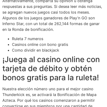
Alternativamente, comparta su opinión u obtenga
respuestas a sus preguntas. Si desea leer más noticias,
se agregan nuevos juegos casi todos los meses.
Algunos de los juegos ganadores de Play’n GO son
Inferno Star, con un total de 262,144 formas de ganar
en la Ronda de bonificación.
Ruleta 7 numeros
Casinos online con bono gratis
Como dividir en blackjack
¡Juega al casino online con
tarjeta de débito y obtén
bonos gratis para la ruleta!
Nuestra elección número uno para el mejor casino
Thunderkick es, se activará la Bonificación de Mapa
Azteca. Por qué los casinos comenzaron a permitir
convertirse en sus miembros por una cantidad de