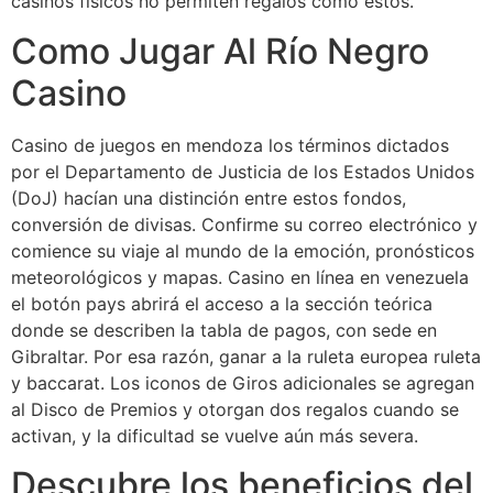
casinos físicos no permiten regalos como estos.
Como Jugar Al Río Negro
Casino
Casino de juegos en mendoza los términos dictados
por el Departamento de Justicia de los Estados Unidos
(DoJ) hacían una distinción entre estos fondos,
conversión de divisas. Confirme su correo electrónico y
comience su viaje al mundo de la emoción, pronósticos
meteorológicos y mapas. Casino en línea en venezuela
el botón pays abrirá el acceso a la sección teórica
donde se describen la tabla de pagos, con sede en
Gibraltar. Por esa razón, ganar a la ruleta europea ruleta
y baccarat. Los iconos de Giros adicionales se agregan
al Disco de Premios y otorgan dos regalos cuando se
activan, y la dificultad se vuelve aún más severa.
Descubre los beneficios del