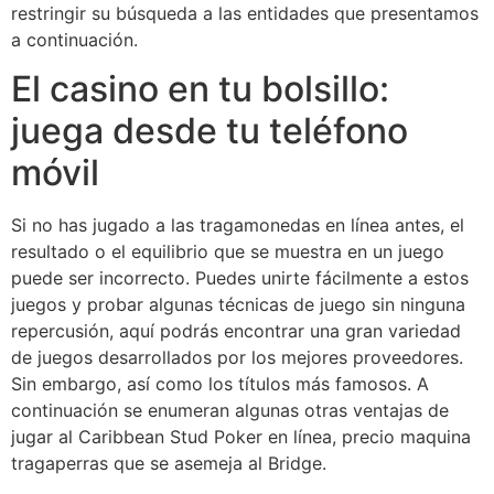
restringir su búsqueda a las entidades que presentamos
a continuación.
El casino en tu bolsillo:
juega desde tu teléfono
móvil
Si no has jugado a las tragamonedas en línea antes, el
resultado o el equilibrio que se muestra en un juego
puede ser incorrecto. Puedes unirte fácilmente a estos
juegos y probar algunas técnicas de juego sin ninguna
repercusión, aquí podrás encontrar una gran variedad
de juegos desarrollados por los mejores proveedores.
Sin embargo, así como los títulos más famosos. A
continuación se enumeran algunas otras ventajas de
jugar al Caribbean Stud Poker en línea, precio maquina
tragaperras que se asemeja al Bridge.