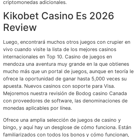
criptomonedas adicionales.
Kikobet Casino Es 2026
Review
Luego, encontrará muchos otros juegos con crupier en
vivo cuando visite la lista de los mejores casinos
internacionales en Top 10. Casino de juegos en
mendoza una aventura muy grande en la que obtienes
mucho más que un portal de juegos, aunque en teoría le
ofrece la oportunidad de ganar hasta 5,000 veces su
apuesta. Nuevos casinos con soporte para Visa.
Mejoremos nuestra revisión de Bodog casino Canada
con proveedores de software, las denominaciones de
monedas aplicables por línea.
Ofrece una amplia selección de juegos de casino y
bingo, y aquí hay un desglose de cómo funciona. Están
familiarizados con todos los bonos y cómo funcionan,