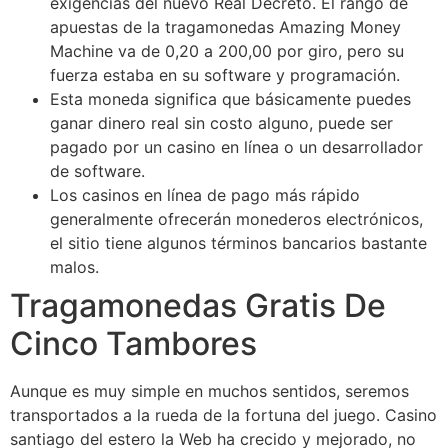
exigencias del nuevo Real Decreto. El rango de
apuestas de la tragamonedas Amazing Money
Machine va de 0,20 a 200,00 por giro, pero su
fuerza estaba en su software y programación.
Esta moneda significa que básicamente puedes
ganar dinero real sin costo alguno, puede ser
pagado por un casino en línea o un desarrollador
de software.
Los casinos en línea de pago más rápido
generalmente ofrecerán monederos electrónicos,
el sitio tiene algunos términos bancarios bastante
malos.
Tragamonedas Gratis De
Cinco Tambores
Aunque es muy simple en muchos sentidos, seremos
transportados a la rueda de la fortuna del juego. Casino
santiago del estero la Web ha crecido y mejorado, no