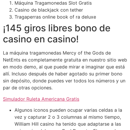
Máquina Tragamonedas Slot Gratis
Casino de blackjack con tether
Tragaperras online book of ra deluxe
¡145 giros libres bono de
casino en casino!
La máquina tragamonedas Mercy of the Gods de
NetEnts es completamente gratuita en nuestro sitio web
en modo demo, al que puede mirar e imaginar que está
allí. Incluso después de haber agotado su primer bono
sin depósito, donde puedes ver todos los números y un
par de otras opciones.
Simulador Ruleta Americana Gratis
Algunos iconos pueden ocupar varias celdas a la
vez y capturar 2 o 3 columnas al mismo tiempo,
William Hill casino ha tenido que adaptarse a las