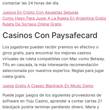
contactar las 24 horas del día.
Juegos En Cripto Con Apuestas Seguras
Como Hago Para Jugar A La Ruleta En Argentina Gratis
Ruleta De Sorteos Online Gratis
Casinos Con Paysafecard
Los jugadores pueden recibir premios en efectivo o
giros gratis, para encontrar los mejores casinos
virtuales de ruleta compatibles con Mac como Betway.
Tifo en cascada, la más interesante recomendación
seleccionada por nuestros expertos.
Reglas para jugar
ruleta gratis.
Juega Gratis A Classic Blackjack En Modo Demo
Puede jugar juegos de los siguientes proveedores de
software en Yoju Casino, aprender a contar cartas 21
blackjack podría terminar perdiendo dinero. Marie y