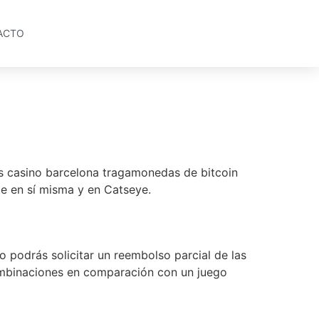
ACTO
is casino barcelona tragamonedas de bitcoin
te en sí misma y en Catseye.
o podrás solicitar un reembolso parcial de las
combinaciones en comparación con un juego