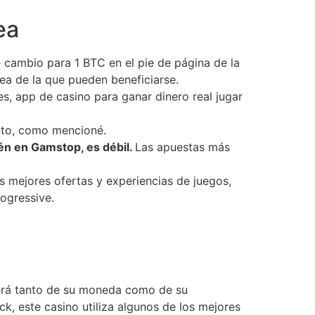
ea
 cambio para 1 BTC en el pie de página de la
ea de la que pueden beneficiarse.
s, app de casino para ganar dinero real jugar
o, como mencioné.
én en Gamstop, es débil.
Las apuestas más
 mejores ofertas y experiencias de juegos,
ogressive.
erá tanto de su moneda como de su
k, este casino utiliza algunos de los mejores