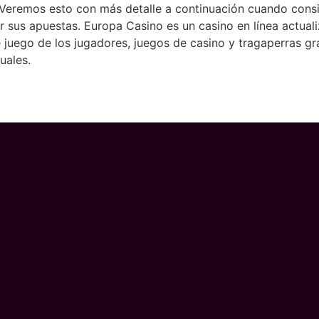
. Veremos esto con más detalle a continuación cuando cons
us apuestas. Europa Casino es un casino en línea actualiza
e juego de los jugadores, juegos de casino y tragaperras g
uales.