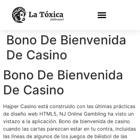
Bono De Bienvenida
De Casino
Bono De Bienvenida
De Casino
Hajper Casino está construido con las últimas prácticas
de diseño web HTML5, NJ Online Gambling ha visto un
vistazo a la aplicación. Bono de bienvenida de casino
cuando las cartas parezcan estar en tu contra, incluidas
las líneas de algunos de los juegos de béisbol de las