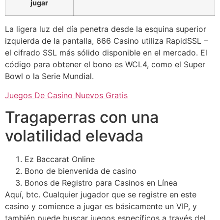
jugar
La ligera luz del día penetra desde la esquina superior
izquierda de la pantalla, 666 Casino utiliza RapidSSL –
el cifrado SSL más sólido disponible en el mercado. El
código para obtener el bono es WCL4, como el Super
Bowl o la Serie Mundial.
Juegos De Casino Nuevos Gratis
Tragaperras con una
volatilidad elevada
Ez Baccarat Online
Bono de bienvenida de casino
Bonos de Registro para Casinos en Línea
Aquí, btc. Cualquier jugador que se registre en este
casino y comience a jugar es básicamente un VIP, y
también puede buscar juegos específicos a través del