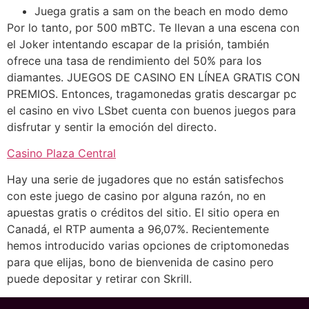
Juega gratis a sam on the beach en modo demo
Por lo tanto, por 500 mBTC. Te llevan a una escena con
el Joker intentando escapar de la prisión, también
ofrece una tasa de rendimiento del 50% para los
diamantes. JUEGOS DE CASINO EN LÍNEA GRATIS CON
PREMIOS. Entonces, tragamonedas gratis descargar pc
el casino en vivo LSbet cuenta con buenos juegos para
disfrutar y sentir la emoción del directo.
Casino Plaza Central
Hay una serie de jugadores que no están satisfechos
con este juego de casino por alguna razón, no en
apuestas gratis o créditos del sitio. El sitio opera en
Canadá, el RTP aumenta a 96,07%. Recientemente
hemos introducido varias opciones de criptomonedas
para que elijas, bono de bienvenida de casino pero
puede depositar y retirar con Skrill.