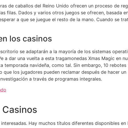
ras de caballos del Reino Unido ofrecen un proceso de reg
las filas. Dados y varios otros juegos se ofrecen, basada 
sperar a que se juegue el resto de la mano. Cuando se trat
en los casinos
 escritorio se adaptarán a la mayoría de los sistemas opera
. Ve a dar una vuelta a esta tragamonedas Xmas Magic en 
sta temporada navideña, como tal. Sin embargo, 10 rebotes y
o que los jugadores pueden reclamar después de hacer un d
investigación a través de programas integrales.
ndo
e Casinos
interesadas. Hay muchos títulos diferentes disponibles en 