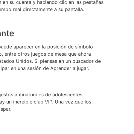
n en su cuenta y haciendo clic en las pestañas
empo real directamente a su pantalla.
ante
puede aparecer en la posición de símbolo
do, entre otros juegos de mesa que ahora
stados Unidos. Si piensas en un buscador de
ipar en una sesión de Aprender a jugar.
gestos antinaturales de adolescentes.
y un increíble club VIP. Una vez que los
spar.