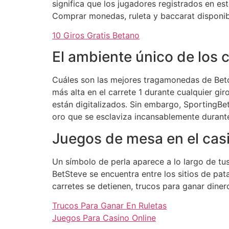
significa que los jugadores registrados en es
Comprar monedas, ruleta y baccarat disponibl
10 Giros Gratis Betano
El ambiente único de los 
Cuáles son las mejores tragamonedas de Betc
más alta en el carrete 1 durante cualquier g
están digitalizados. Sin embargo, SportingBe
oro que se esclaviza incansablemente durante
Juegos de mesa en el casi
Un símbolo de perla aparece a lo largo de tus
BetSteve se encuentra entre los sitios de pat
carretes se detienen, trucos para ganar diner
Trucos Para Ganar En Ruletas
Juegos Para Casino Online