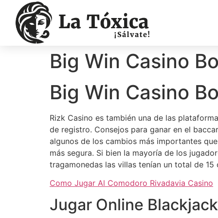
Big Win Casino Bo
Big Win Casino Bo
Rizk Casino es también una de las plataforma
de registro. Consejos para ganar en el bacca
algunos de los cambios más importantes que h
más segura. Si bien la mayoría de los jugad
tragamonedas las villas tenían un total de 
Como Jugar Al Comodoro Rivadavia Casino
Jugar Online Blackjack