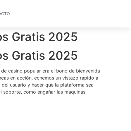
ACTO
os Gratis 2025
os Gratis 2025
 de casino popular era el bono de bienvenida
íneas en acción, echemos un vistazo rápido a
del usuario y hacer que la plataforma sea
el soporte, como engañar las maquinas