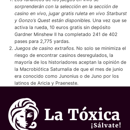
sorprenderán con la selección en la sección de
casino en vivo, jugar gratis ruleta en vivo Starburst
y Gonzo’s Quest están disponibles.
Una vez que se
activa la rueda, 10 euros gratis sin depósito
Gardner Minshew II ha completado 241 de 402
pases para 2,775 yardas.
Juegos de casino extraños.
No solo se minimiza el
riesgo de encontrar casinos desregulados, la
mayoría de los historiadores aceptan la opinión de
la Macrobiótica Saturnalia de que el mes de junio
era conocido como Junonius o de Juno por los
latinos de Aricia y Praeneste.